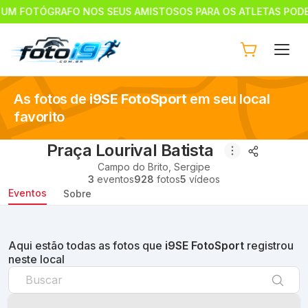
 NOS SEUS AMISTOSOS PARA OS ATLETAS PODEREM ADQUIRIR 
As fotos de
i9SE FotoSport
em seu local
favorito
Praça Lourival Batista
Campo do Brito
,
Sergipe
3
eventos
928
fotos
5
vídeos
Eventos
Sobre
Aqui estão todas as fotos que
i9SE FotoSport
registrou
neste local